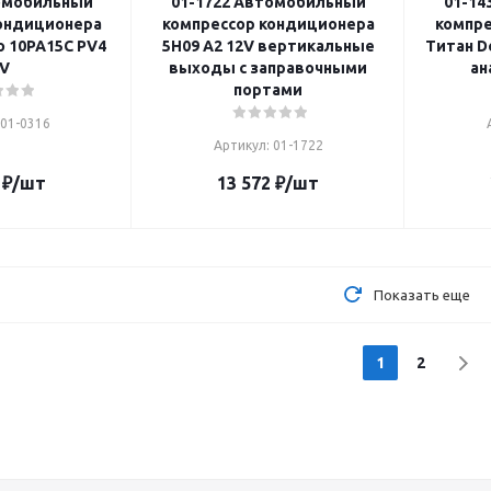
омобильный
01-1722 Автомобильный
01-14
ондиционера
компрессор кондиционера
компре
o 10PA15C PV4
5H09 A2 12V вертикальные
Титан D
V
выходы с заправочными
ан
портами
 01-0316
Артикул: 01-1722
₽
/шт
13 572
₽
/шт
Показать еще
1
2