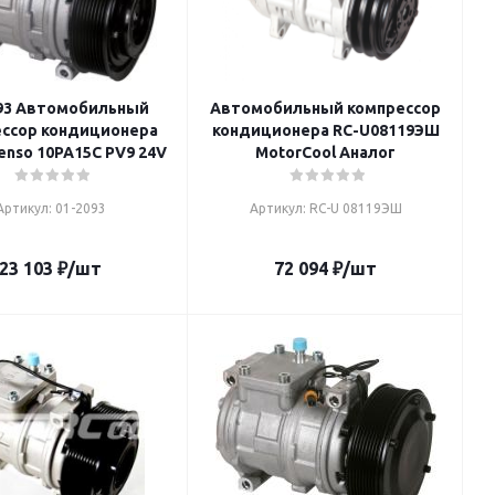
93 Автомобильный
Автомобильный компрессор
ссор кондиционера
кондиционера RC-U08119ЭШ
enso 10PA15C PV9 24V
MotorCool Аналог
Артикул: 01-2093
Артикул: RC-U 08119ЭШ
23 103
₽
/шт
72 094
₽
/шт