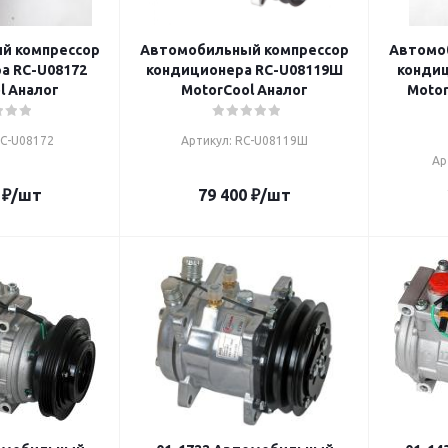
й компрессор
Автомобильный компрессор
Автомо
а RC-U08172
кондиционера RC-U08119Ш
кондиц
l Аналог
MotorCool Аналог
Motor
RC-U08172
Артикул: RC-U08119Ш
Ар
₽
/шт
79 400
₽
/шт