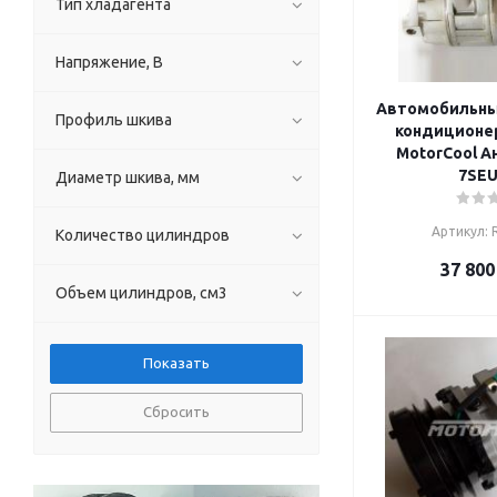
Тип хладагента
Напряжение, В
Автомобильны
Профиль шкива
кондиционер
MotorCool А
7SEU
Диаметр шкива, мм
Артикул: 
Количество цилиндров
37 800
Объем цилиндров, см3
Сбросить