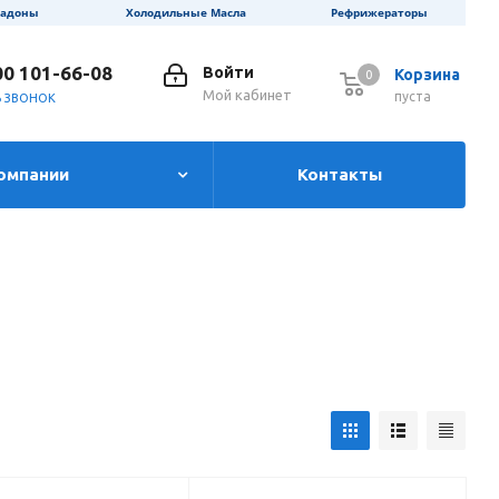
ладоны
Холодильные Масла
Рефрижераторы
00 101-66-08
Войти
Корзина
0
0
Мой кабинет
пуста
Ь ЗВОНОК
омпании
Контакты