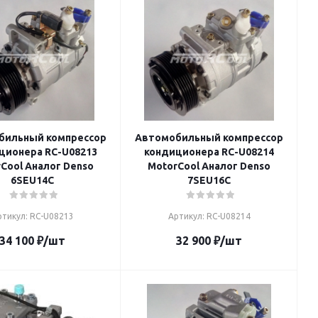
бильный компрессор
Автомобильный компрессор
ционера RC-U08213
кондиционера RC-U08214
Cool Аналог Denso
MotorCool Аналог Denso
6SEU14C
7SEU16C
ртикул: RC-U08213
Артикул: RC-U08214
34 100
₽
/шт
32 900
₽
/шт