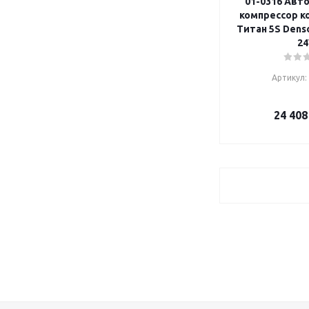
01-0316 Авт
компрессор к
Титан 5S Dens
24
Артикул:
24 408