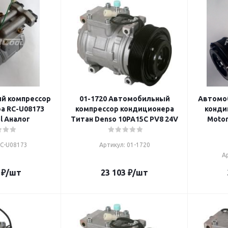
й компрессор
01-1720 Автомобильный
Автомо
а RC-U08173
компрессор кондиционера
конди
l Аналог
Титан Denso 10PA15C PV8 24V
Motor
RC-U08173
Артикул: 01-1720
А
₽
/шт
23 103
₽
/шт