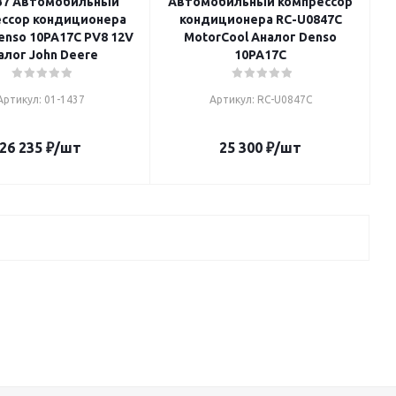
37 Автомобильный
Автомобильный компрессор
ссор кондиционера
кондиционера RC-U0847C
enso 10PA17C PV8 12V
MotorCool Аналог Denso
алог John Deere
10PA17C
Артикул: 01-1437
Артикул: RC-U0847C
26 235
₽
/шт
25 300
₽
/шт