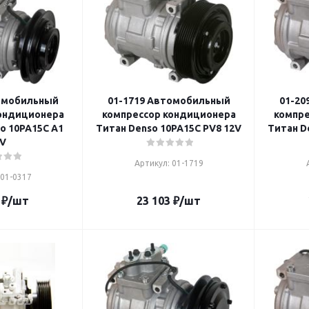
омобильный
01-1719 Автомобильный
01-20
ондиционера
компрессор кондиционера
компре
o 10PA15C A1
Титан Denso 10PA15C PV8 12V
Титан D
V
Артикул: 01-1719
 01-0317
₽
/шт
23 103
₽
/шт