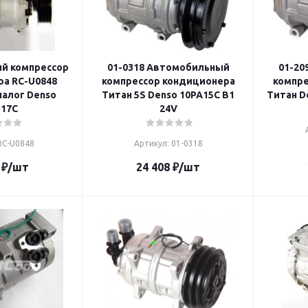
й компрессор
01-0318 Автомобильный
01-20
а RC-U0848
компрессор кондиционера
компре
налог Denso
Титан 5S Denso 10PA15C B1
Титан D
17C
24V
RC-U0848
Артикул: 01-0318
₽
/шт
24 408
₽
/шт