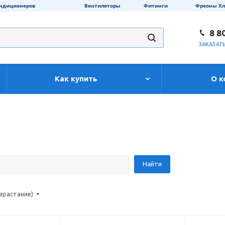
ондиционеров
Вентиляторы
Фитинги
Фреоны Х
8 8
ЗАКАЗАТ
Как купить
О к
озрастание)