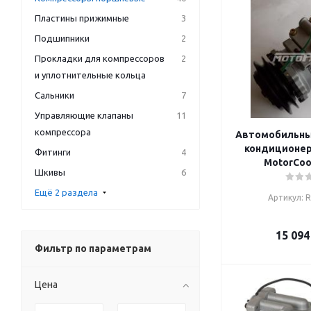
Пластины прижимные
3
Подшипники
2
Прокладки для компрессоров
2
и уплотнительные кольца
Сальники
7
Управляющие клапаны
11
компрессора
Автомобильны
кондиционер
Фитинги
4
MotorCoo
Шкивы
6
Ещё 2 раздела
Артикул: 
15 094
Фильтр по параметрам
Цена