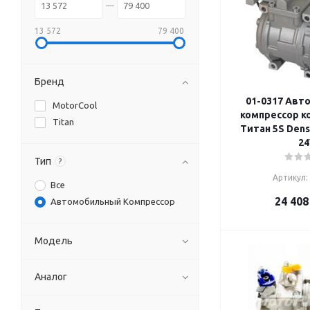
13 572
79 400
Бренд
01-0317 Авт
MotorCool
компрессор к
Titan
Титан 5S Dens
24
Тип
?
Артикул:
Все
24 408
Автомобильный Компрессор
Модель
Аналог