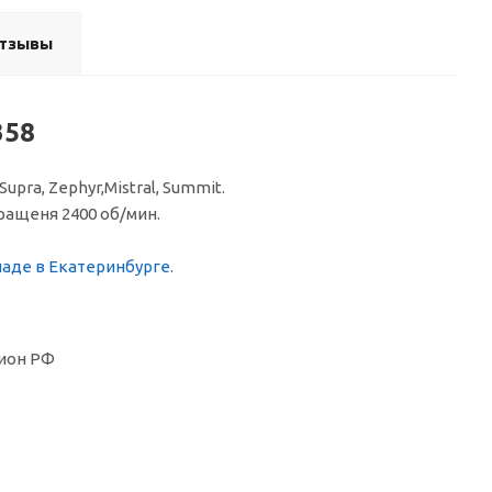
тзывы
358
upra, Zephyr,Mistral, Summit.
вращеня 2400 об/мин.
ладе в Екатеринбурге
.
ион РФ