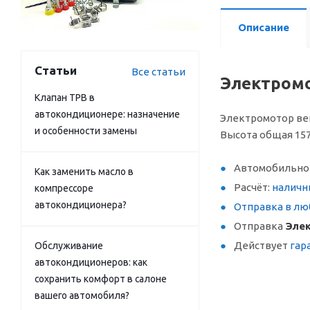
Описание
Статьи
Все статьи
Электромо
Клапан ТРВ в
автокондиционере: назначение
Электромотор венти
и особенности замены
Высота общая 157 
Автомобильное
Как заменить масло в
Расчёт:
наличн
компрессоре
автокондиционера?
Отправка в лю
Отправка
Элек
Действует
гар
Обслуживание
автокондиционеров: как
сохранить комфорт в салоне
вашего автомобиля?