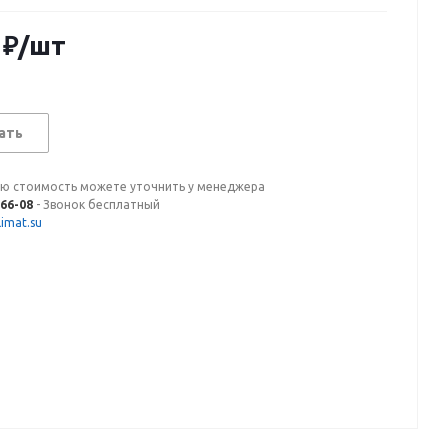
₽
/шт
ать
ую стоимость можете уточнить у менеджера
-66-08
- Звонок бесплатный
imat.su