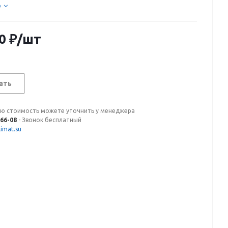
е
0
₽
/шт
ать
ую стоимость можете уточнить у менеджера
-66-08
- Звонок бесплатный
imat.su