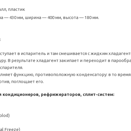
лл, пластик
а — 430 мм, ширина — 400 мм, высота — 180 мм.
:
ступает в испаритель и там смешивается с жидким хладаген
ру. В результате хладагент закипает и переходит в парообра
испарителя.
лняет функцию, противоположную конденсатору: в то время 
отив, поглощает его.
я кондиционеров, рефрижераторов, сплит-систем:
olod)
al Freeze)