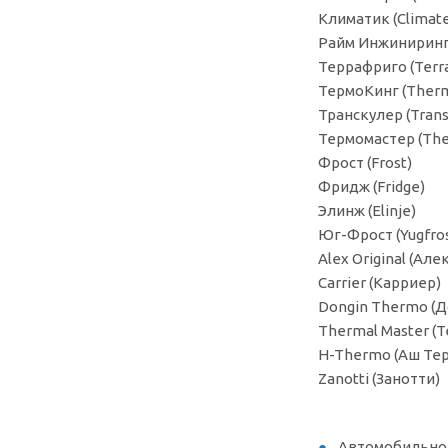
Климатик (Climat
Райм Инжиниринг 
Террафриго (Terra
ТермоКинг (Ther
Транскулер (Trans
Термомастер (Th
Фрост (Frost)
Фридж (Fridge)
Элинж (Elinje)
Юг-Фрост (Yugfros
Alex Original (Ал
Carrier (Карриер)
Dongin Thermo (
Thermal Master (
H-Thermo (Аш Те
Zanotti (Занотти)
Автомобильное