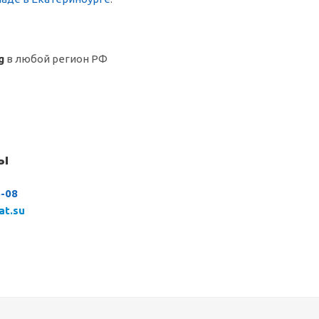
g
в любой регион РФ
сы
6-08
at.su