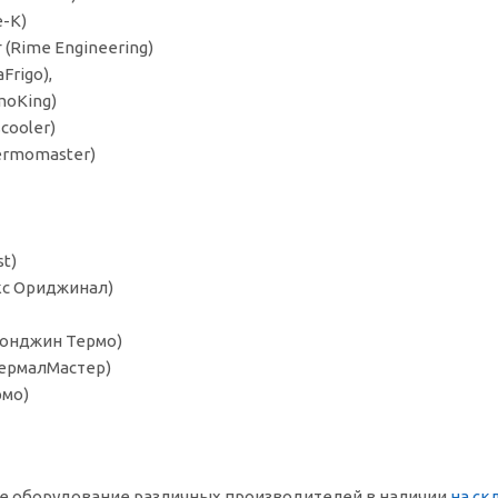
e-K)
(Rime Engineering)
Frigo),
moKing)
cooler)
ermomaster)
t)
екс Ориджинал)
Донджин Термо)
ТермалМастер)
рмо)
 оборудование различных производителей в наличии
на ск