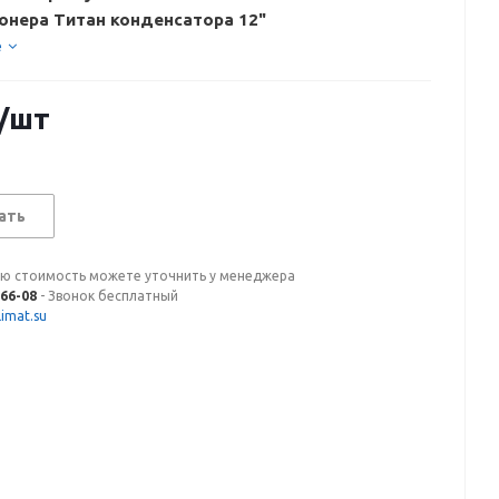
онера Титан конденсатора 12"
е
/шт
ать
ую стоимость можете уточнить у менеджера
-66-08
- Звонок бесплатный
imat.su