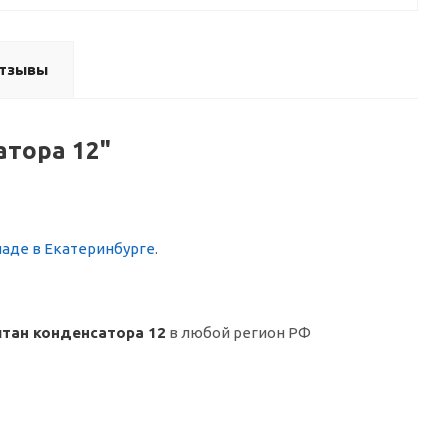
тзывы
атора 12"
ладе в Екатеринбурге
.
тан конденсатора 12
в любой регион РФ