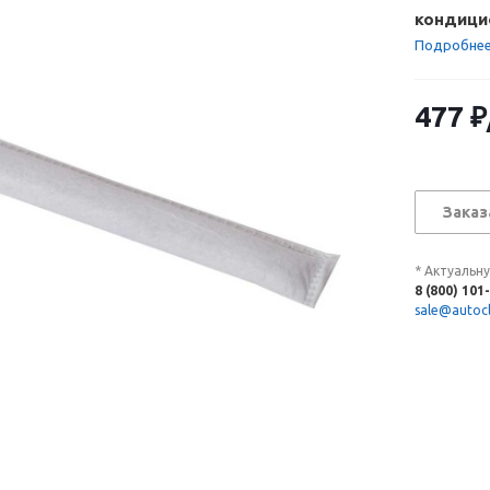
кондици
Подробне
477
₽
Заказ
* Актуальн
8 (800) 101
sale@autocl