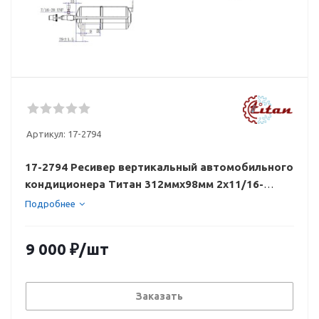
Артикул:
17-2794
17-2794 Ресивер вертикальный автомобильного
кондиционера Титан 312ммх98мм 2х11/16-
16UNF ORFS аналог 65-60056-00
Подробнее
9 000
₽
/шт
Заказать