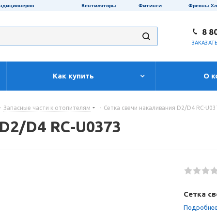
ондиционеров
Вентиляторы
Фитинги
Фреоны Х
8 8
ЗАКАЗАТ
Как купить
О к
-
Запасные части к отопителям
-
Сетка свечи накаливания D2/D4 RC-U03
 D2/D4 RC-U0373
Сетка св
Подробне