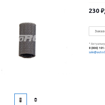
230
₽
Заказ
* Актуальн
8 (800) 101
sale@autocl