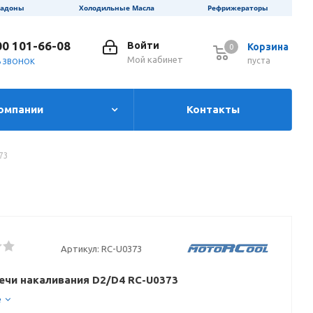
ладоны
Холодильные Масла
Рефрижераторы
00 101-66-08
Войти
Корзина
0
0
Мой кабинет
пуста
Ь ЗВОНОК
омпании
Контакты
73
Артикул:
RC-U0373
ечи накаливания D2/D4 RC-U0373
е