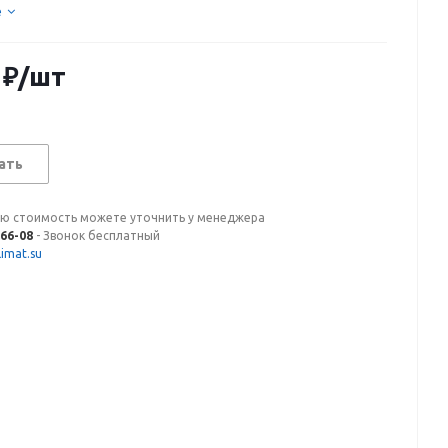
е
₽
/шт
ать
ую стоимость можете уточнить у менеджера
-66-08
- Звонок бесплатный
imat.su