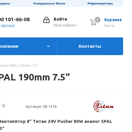
ладоны
Холодильные Масла
Рефрижераторы
00 101-66-08
Войти
Корзина
0
0
Мой кабинет
пуста
Ь ЗВОНОК
омпании
Контакты
налог SPAL 190mm 7.5"
PAL 190mm 7.5"
Артикул:
08-1376
Вентилятор 8" Титан 24V Pusher 80W аналог SPAL
5"