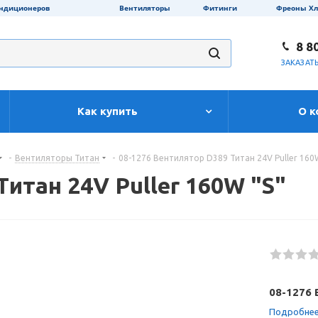
ондиционеров
Вентиляторы
Фитинги
Фреоны Х
8 8
ЗАКАЗАТ
Как купить
О к
-
Вентиляторы Титан
-
08-1276 Вентилятор D389 Титан 24V Puller 160
Титан 24V Puller 160W "S"
08-1276 
Подробне