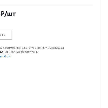
₽
/шт
ать
ую стоимость можете уточнить у менеджера
-66-08
- Звонок бесплатный
imat.su