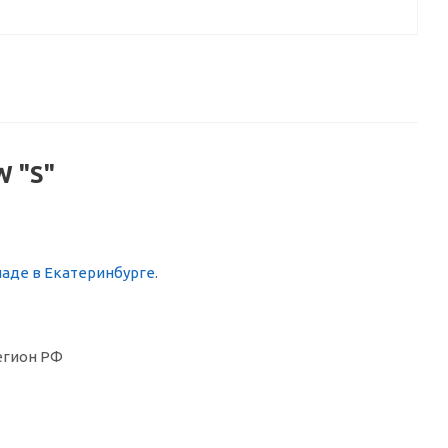
W "S"
ладе в Екатеринбурге
.
егион РФ