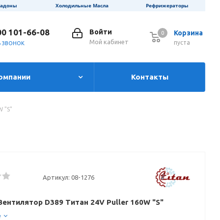
ладоны
Холодильные Масла
Рефрижераторы
00 101-66-08
Войти
Корзина
0
0
Мой кабинет
пуста
Ь ЗВОНОК
омпании
Контакты
W "S"
Артикул:
08-1276
Вентилятор D389 Титан 24V Puller 160W "S"
е