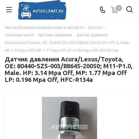
0
Автомобильные кондиционеры и запчасти
-
Каталог
-
Запасные части
-
Датчики давления
-
Датчик давления
Acura/Lexus/Toyota, OE: 80440-SZ5-003/88645-20050; M11-P1.0, Male.
HP: 3.14 Mpa Off, MP: 1.77 Mpa Off LP: 0.196 Mpa Off, HFC-R134a
Датчик давления Acura/Lexus/Toyota,
OE: 80440-SZ5-003/88645-20050; M11-P1.0,
Male. HP: 3.14 Mpa Off, MP: 1.77 Mpa Off
LP: 0.196 Mpa Off, HFC-R134a