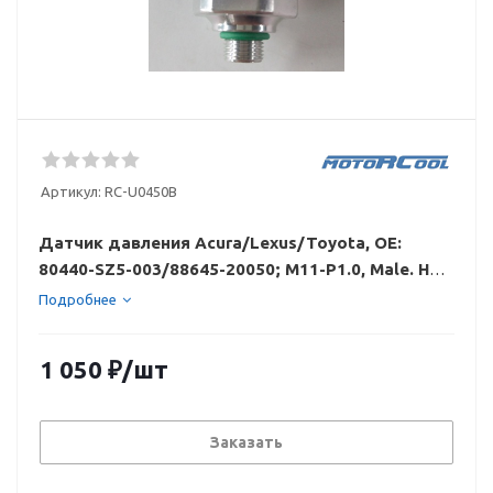
Артикул:
RC-U0450B
Датчик давления Acura/Lexus/Toyota, OE:
80440-SZ5-003/88645-20050; M11-P1.0, Male. HP:
3.14 Mpa Off, MP: 1.77 Mpa Off LP: 0.196 Mpa Off,
Подробнее
HFC-R134a
1 050
₽
/шт
Заказать