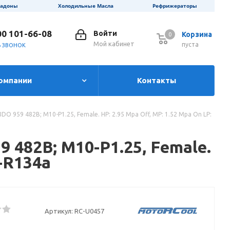
ладоны
Холодильные Масла
Рефрижераторы
00 101-66-08
Войти
Корзина
0
0
Мой кабинет
пуста
Ь ЗВОНОК
омпании
Контакты
DO 959 482B; M10-P1.25, Female. HP: 2.95 Mpa Off, MP: 1.52 Mpa On LP:
 482B; M10-P1.25, Female.
C-R134a
Артикул:
RC-U0457