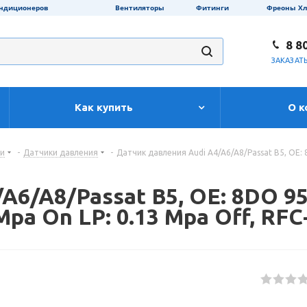
ондиционеров
Вентиляторы
Фитинги
Фреоны Х
8 8
ЗАКАЗАТ
Как купить
О к
ти
-
Датчики давления
-
Датчик давления Audi A4/A6/A8/Passat B5, OE: 8
6/A8/Passat B5, OE: 8DO 959
 Mpa On LP: 0.13 Mpa Off, RF