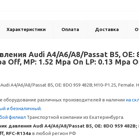
Характеристики
Оплата
Доставка
О
ления Audi A4/A6/A8/Passat B5, OE: 
pa Off, MP: 1.52 Mpa On LP: 0.13 Mpa O
di A4/A6/A8/Passat B5, OE: 8DO 959 482B; M10-P1.25, Female. HP:
 оборудование различных производителей в наличии
на ск
ый и безналичный
.
бой филиал
Транспортной компании из Екатеринбурга.
ик давления Audi A4/A6/A8/Passat B5, OE: 8DO 959 482B; M
ff, RFC-R134a
в любой регион РФ