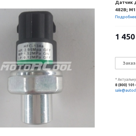
Датчик д
482B; M1
LP: 0.13
Подробне
1 450
Заказ
* Актуальн
8 (800) 101
sale@autocl