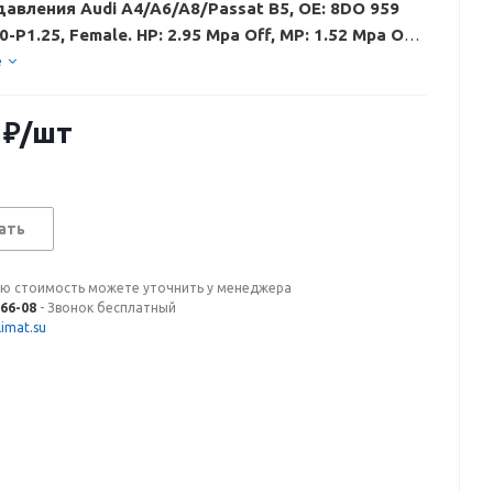
авления Audi A4/A6/A8/Passat B5, OE: 8DO 959
0-P1.25, Female. HP: 2.95 Mpa Off, MP: 1.52 Mpa On
 Mpa Off, RFC-R134a
е
₽
/шт
ать
ую стоимость можете уточнить у менеджера
-66-08
- Звонок бесплатный
imat.su