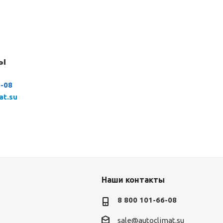
сы
6-08
at.su
Наши контакты
8 800 101-66-08
sale@autoclimat.su