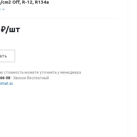
g/cm2 Off, R-12, R134a
е
₽
/шт
ать
ую стоимость можете уточнить у менеджера
-66-08
- Звонок бесплатный
imat.su