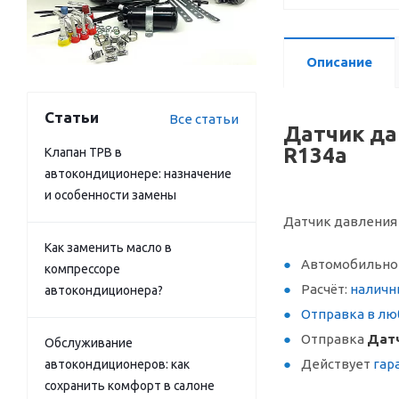
Описание
Статьи
Все статьи
Датчик дав
R134a
Клапан ТРВ в
автокондиционере: назначение
и особенности замены
Датчик давления Fo
Как заменить масло в
Автомобильное
компрессоре
Расчёт:
наличн
автокондиционера?
Отправка в лю
Отправка
Датч
Обслуживание
Действует
гар
автокондиционеров: как
сохранить комфорт в салоне