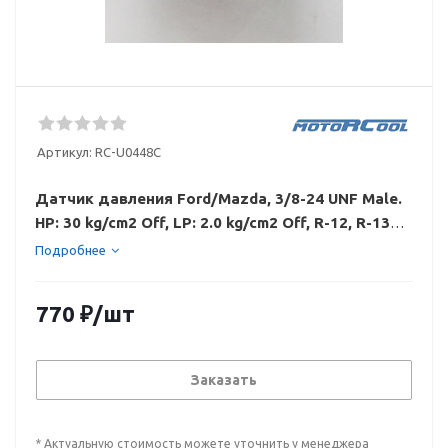
Артикул:
RC-U0448C
Датчик давления Ford/Mazda, 3/8-24 UNF Male.
HP: 30 kg/cm2 Off, LP: 2.0 kg/cm2 Off, R-12, R-134a
RC-U0448C
Подробнее
770
₽
/шт
Заказать
* Актуальную стоимость можете уточнить у менеджера