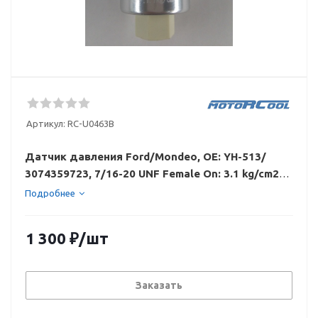
Артикул:
RC-U0463B
Датчик давления Ford/Mondeo, OE: YH-513/
3074359723, 7/16-20 UNF Female On: 3.1 kg/cm2
Off: 1.7 kg/cm2 [Diff], Adjustable+-0.5 kg/cm2. R12
Подробнее
1 300
₽
/шт
Заказать