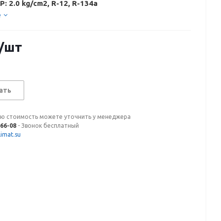
P: 2.0 kg/cm2, R-12, R-134a
е
/шт
ать
ую стоимость можете уточнить у менеджера
-66-08
- Звонок бесплатный
imat.su