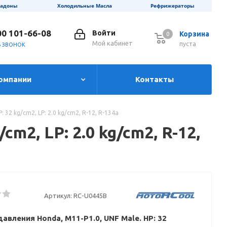
ладоны
Холодильные Масла
Рефрижераторы
00 101-66-08
Войти
Корзина
0
0
Мой кабинет
пуста
Ь ЗВОНОК
омпании
Контакты
 32 kg/cm2, LP: 2.0 kg/cm2, R-12, R-134a
m2, LP: 2.0 kg/cm2, R-12,
Артикул:
RC-U0445B
авления Honda, M11-P1.0, UNF Male. HP: 32