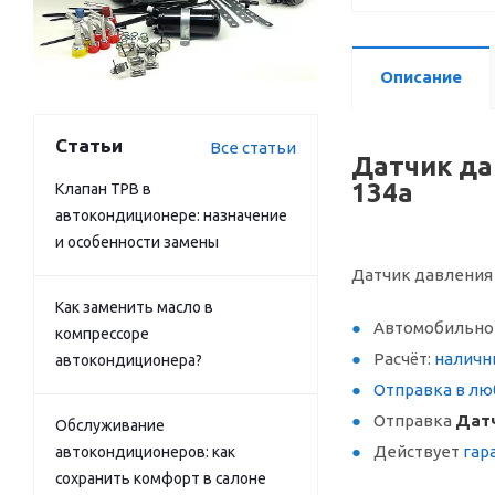
Описание
Статьи
Все статьи
Датчик дав
134a
Клапан ТРВ в
автокондиционере: назначение
и особенности замены
Датчик давления Ho
Как заменить масло в
Автомобильное
компрессоре
Расчёт:
наличн
автокондиционера?
Отправка в лю
Отправка
Датч
Обслуживание
Действует
гар
автокондиционеров: как
сохранить комфорт в салоне