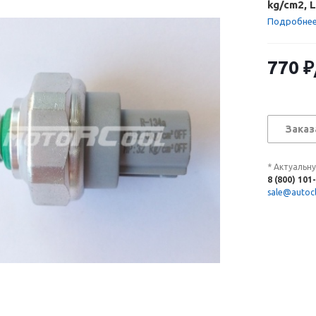
kg/cm2, L
Подробне
770
₽
Заказ
* Актуальн
8 (800) 101
sale@autocl