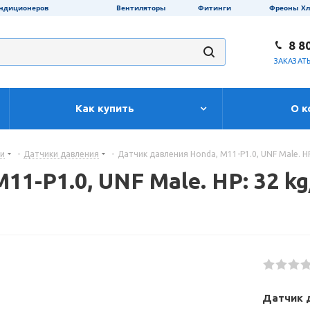
ондиционеров
Вентиляторы
Фитинги
Фреоны Х
8 8
ЗАКАЗАТ
Как купить
О к
ти
-
Датчики давления
-
Датчик давления Honda, M11-P1.0, UNF Male. HP:
-P1.0, UNF Male. HP: 32 kg/c
Датчик д