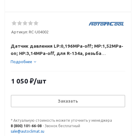
Артикул:
RC-U04002
Датчик давления LP:0,196MPa-off; MP:1,52MPa-
on; HP:3,14MPa-off, для R-134a, резьба
3/8"-24UNF
Подробнее
1 050
₽
/шт
Заказать
* Актуальную стоимость можете уточнить у менеджера
8 (800) 101-66-08
- Звонок бесплатный
sale@autoclimat.su