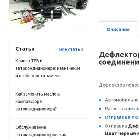
Описание
Статьи
Все статьи
Дефлектор
соединени
Клапан ТРВ в
автокондиционере: назначение
и особенности замены
Дефлектор повор
Как заменить масло в
Автомобильное
компрессоре
Расчёт:
наличн
автокондиционера?
Отправка в лю
Отправка
Дефл
Обслуживание
Цвет черный
в
автокондиционеров: как