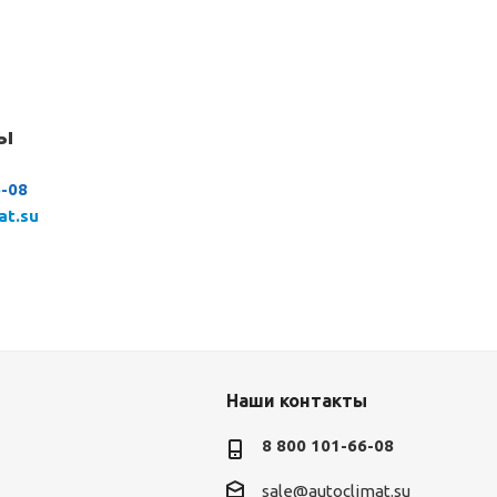
сы
6-08
at.su
Наши контакты
8 800 101-66-08
sale@autoclimat.su