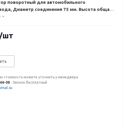
ор поворотный для автомобильного
вода, Диаметр соединения 75 мм. Высота общая
вет черный
е
/шт
ать
ую стоимость можете уточнить у менеджера
-66-08
- Звонок бесплатный
imat.su