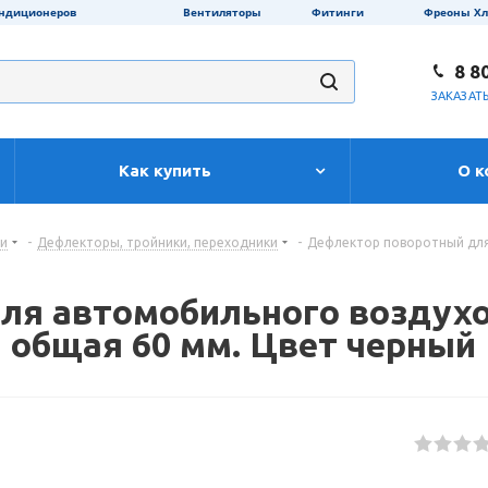
ондиционеров
Вентиляторы
Фитинги
Фреоны Х
8 8
ЗАКАЗАТ
Как купить
О к
ти
-
Дефлекторы, тройники, переходники
-
Дефлектор поворотный для
ля автомобильного воздух
а общая 60 мм. Цвет черный