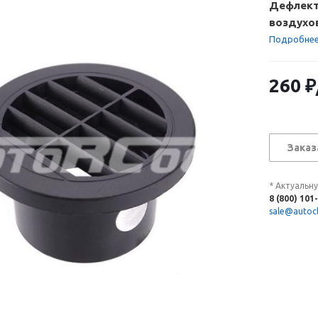
Дефлект
воздухо
60 мм. Ц
Подробне
260
₽
Заказ
* Актуальн
8 (800) 101
sale@autocl