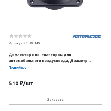
Артикул:
RC-U03140
Дефлектор с вентилятором для
автомобильного воздуховода, Диаметр
соединения 60 мм. Высота общая 58 мм. Цвет
Подробнее
черный
510
₽
/шт
Заказать