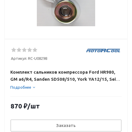
Артикул:
RC-U08298
Комплект сальников компрессора Ford HR980,
GM a6/R4, Sanden SD508/510, York YA12/15, Seiko
Seiki SS148PB/170 PSS/ 811PB5
Подробнее
870
₽
/шт
Заказать