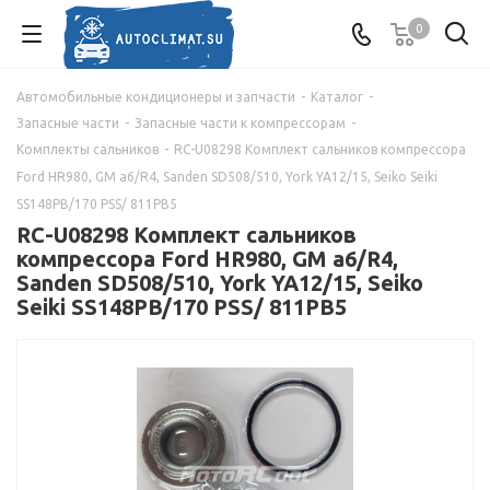
0
Автомобильные кондиционеры и запчасти
-
Каталог
-
Запасные части
-
Запасные части к компрессорам
-
Комплекты сальников
-
RC-U08298 Комплект сальников компрессора
Ford HR980, GM a6/R4, Sanden SD508/510, York YA12/15, Seiko Seiki
SS148PB/170 PSS/ 811PB5
RC-U08298 Комплект сальников
компрессора Ford HR980, GM a6/R4,
Sanden SD508/510, York YA12/15, Seiko
Seiki SS148PB/170 PSS/ 811PB5