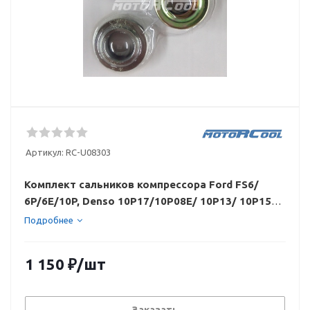
Артикул:
RC-U08303
Комплект сальников компрессора Ford FS6/
6P/6E/10P, Denso 10P17/10P08E/ 10P13/ 10P15/
10PA17/ 6P127A/ 6P127B/ 6P134/ 6P148,
Подробнее
Extractor LIP
1 150
₽
/шт