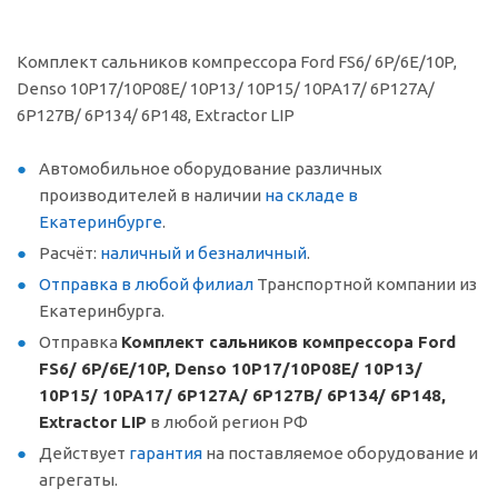
Комплект сальников компрессора Ford FS6/ 6P/6E/10P,
Denso 10P17/10P08E/ 10P13/ 10P15/ 10PA17/ 6P127A/
6P127B/ 6P134/ 6P148, Extractor LIP
Автомобильное оборудование различных
производителей в наличии
на складе в
Екатеринбурге
.
Расчёт:
наличный и безналичный
.
Отправка в любой филиал
Транспортной компании из
Екатеринбурга.
Отправка
Комплект сальников компрессора Ford
FS6/ 6P/6E/10P, Denso 10P17/10P08E/ 10P13/
10P15/ 10PA17/ 6P127A/ 6P127B/ 6P134/ 6P148,
Extractor LIP
в любой регион РФ
Действует
гарантия
на поставляемое оборудование и
агрегаты.