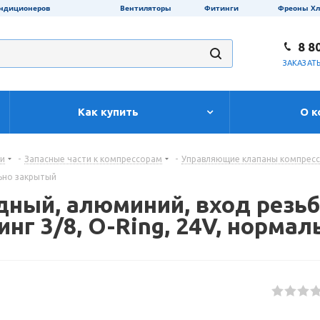
ондиционеров
Вентиляторы
Фитинги
Фреоны Х
8 8
ЗАКАЗАТ
Как купить
О к
ти
-
Запасные части к компрессорам
-
Управляющие клапаны компрес
льно закрытый
ный, алюминий, вход резьба
инг 3/8, O-Ring, 24V, норма