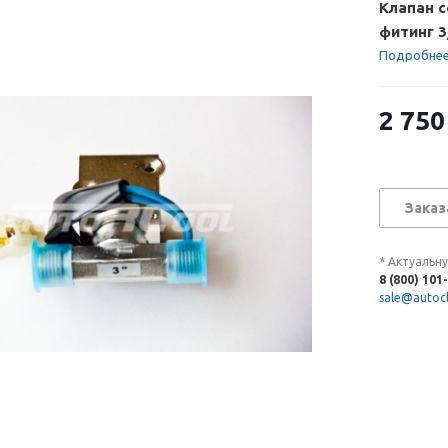
Клапан с
фитинг 3
нормаль
Подробне
2 750
Заказ
* Актуальн
8 (800) 101
sale@autocl