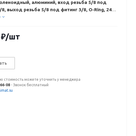
оленоидный, алюминий, вход резьба 5/8 под
/8, выход резьба 5/8 под фитинг 3/8, O-Ring, 24V,
но закрытый
е
₽
/шт
ать
ую стоимость можете уточнить у менеджера
-66-08
- Звонок бесплатный
imat.su