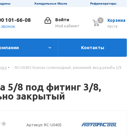
ладоны
Холодильные Масла
Рефрижераторы
00 101-66-08
Войти
Корзина
0
0
Мой кабинет
пуста
Ь ЗВОНОК
омпании
Контакты
сора
-
RC-U0405 Клапан соленоидный, алюминий, вход резьба 5/8
 5/8 под фитинг 3/8,
льно закрытый
Артикул:
RC-U0405