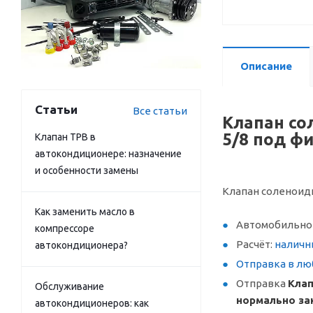
Описание
Статьи
Все статьи
Клапан со
5/8 под фи
Клапан ТРВ в
автокондиционере: назначение
и особенности замены
Клапан соленоидны
Как заменить масло в
Автомобильное
компрессоре
Расчёт:
наличн
автокондиционера?
Отправка в лю
Отправка
Клап
Обслуживание
нормально з
автокондиционеров: как