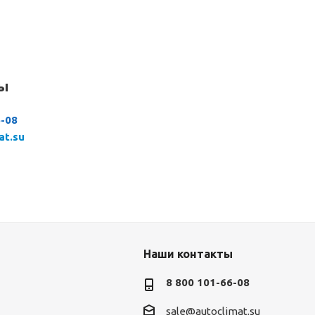
сы
6-08
at.su
Наши контакты
8 800 101-66-08
sale@autoclimat.su