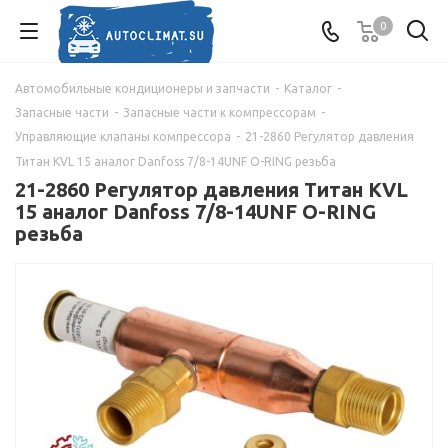
0
Автомобильные кондиционеры и запчасти
-
Каталог
-
Запасные части
-
Запасные части к компрессорам
-
Управляющие клапаны компрессора
-
21-2860 Регулятор давления
Титан KVL 15 аналог Danfoss 7/8-14UNF O-RING резьба
21-2860 Регулятор давления Титан KVL
15 аналог Danfoss 7/8-14UNF O-RING
резьба