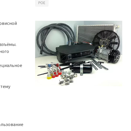
POE
ервисной
азъёмы.
ного
пециальное
стему
ользование