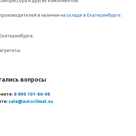
омпрессора и других компонентов.
производителей в наличии
на складе в Екатеринбурге
.
Екатеринбурга.
агрегаты.
тались вопросы
оните:
8 800 101-66-08
те:
sale@autoclimat.su