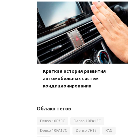
Краткая история развития
автомобильных систем
кондиционирования
Облако тегов
Denso 10P30C
Denso 10PA15C
Denso 10PA17C
Denso 7H15
PAG