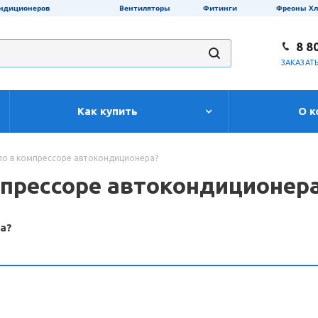
ондиционеров
Вентиляторы
Фитинги
Фреоны Х
8 8
ЗАКАЗАТ
Как купить
О к
ло в компрессоре автокондиционера?
мпрессоре автокондиционер
а?