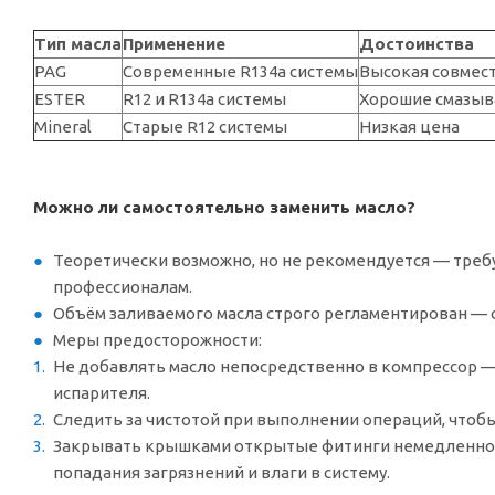
Тип масла
Применение
Достоинства
PAG
Современные R134a системы
Высокая совмест
ESTER
R12 и R134a системы
Хорошие смазыв
Mineral
Старые R12 системы
Низкая цена
Можно ли самостоятельно заменить масло?
Теоретически возможно, но не рекомендуется — треб
профессионалам.
Объём заливаемого масла строго регламентирован — о
Меры предосторожности:
Не добавлять масло непосредственно в компрессор —
испарителя.
Следить за чистотой при выполнении операций, чтобы
Закрывать крышками открытые фитинги немедленно п
попадания загрязнений и влаги в систему.