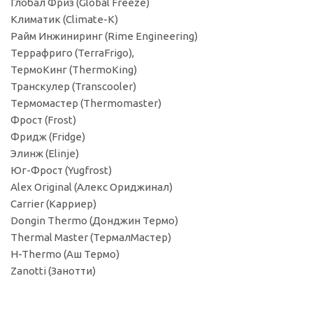
Глобал Фриз (Global Freeze)
Климатик (Climate-K)
Райм Инжиниринг (Rime Engineering)
Террафриго (TerraFrigo),
ТермоКинг (ThermoKing)
Транскулер (Transcooler)
Термомастер (Thermomaster)
Фрост (Frost)
Фридж (Fridge)
Элинж (Elinje)
Юг-Фрост (Yugfrost)
Alex Original (Алекс Ориджинал)
Carrier (Карриер)
Dongin Thermo (Донджин Термо)
Thermal Master (ТермалМастер)
H-Thermo (Аш Термо)
Zanotti (Занотти)