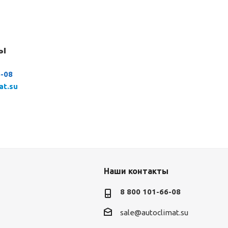
сы
6-08
at.su
Наши контакты
8 800 101-66-08
sale@autoclimat.su