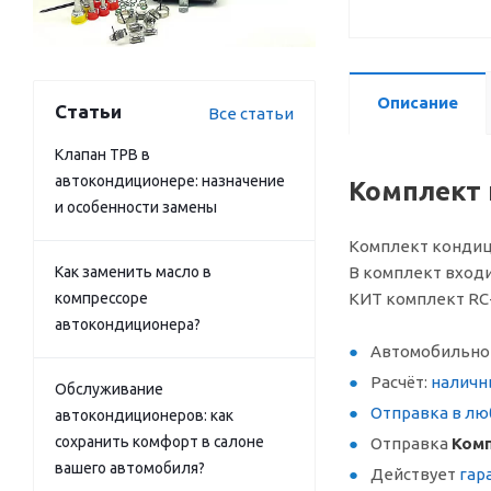
Описание
Статьи
Все статьи
Клапан ТРВ в
автокондиционере: назначение
Комплект 
и особенности замены
Комплект кондици
Как заменить масло в
В комплект входи
компрессоре
КИТ комплект RC-M
автокондиционера?
Автомобильное
Расчёт:
наличн
Обслуживание
Отправка в лю
автокондиционеров: как
сохранить комфорт в салоне
Отправка
Комп
вашего автомобиля?
Действует
гар