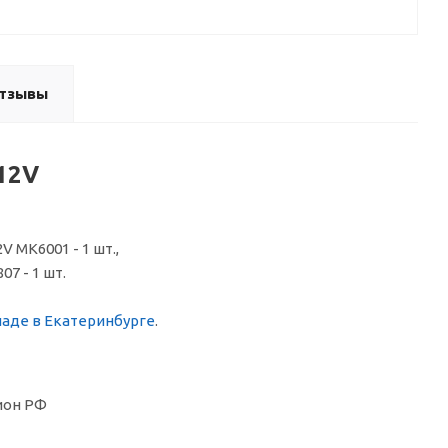
тзывы
12V
 МК6001 - 1 шт.,
7 - 1 шт.
ладе в Екатеринбурге
.
ион РФ