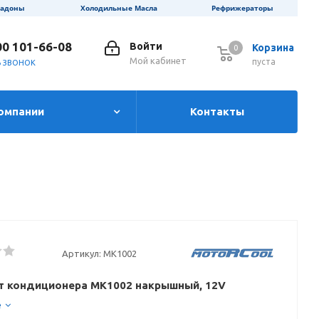
ладоны
Холодильные Масла
Рефрижераторы
00 101-66-08
Войти
Корзина
0
0
Мой кабинет
пуста
Ь ЗВОНОК
омпании
Контакты
Артикул:
МК1002
т кондиционера МК1002 накрышный, 12V
е