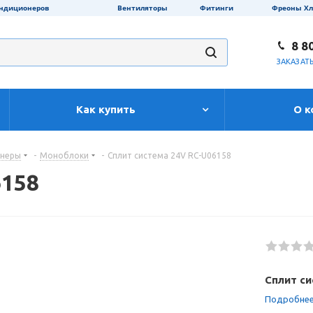
ондиционеров
Вентиляторы
Фитинги
Фреоны Х
8 8
ЗАКАЗАТ
Как купить
О к
онеры
-
Моноблоки
-
Сплит система 24V RC-U06158
6158
Сплит си
Подробне