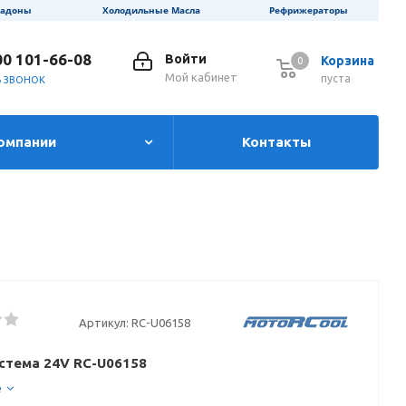
ладоны
Холодильные Масла
Рефрижераторы
00 101-66-08
Войти
Корзина
0
0
Мой кабинет
пуста
Ь ЗВОНОК
омпании
Контакты
Артикул:
RC-U06158
стема 24V RC-U06158
е