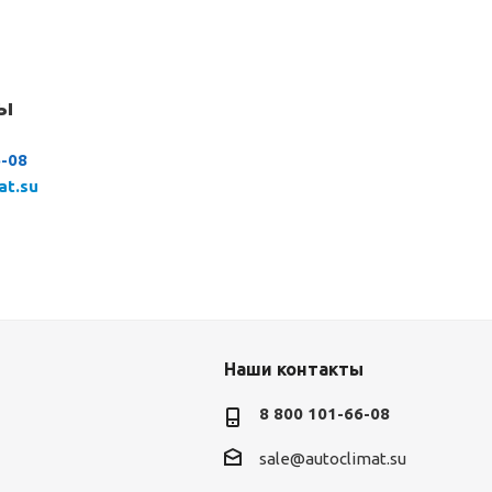
сы
6-08
at.su
Наши контакты
8 800 101-66-08
sale@autoclimat.su