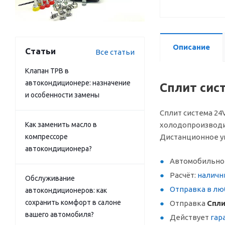
Описание
Статьи
Все статьи
Клапан ТРВ в
автокондиционере: назначение
Сплит сис
и особенности замены
Сплит система 24V
Как заменить масло в
холодопроизводит
компрессоре
Дистанционное упр
автокондиционера?
Автомобильное
Расчёт:
наличн
Обслуживание
Отправка в лю
автокондиционеров: как
сохранить комфорт в салоне
Отправка
Спли
вашего автомобиля?
Действует
гар