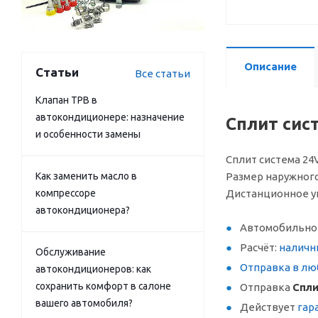
Описание
Статьи
Все статьи
Клапан ТРВ в
автокондиционере: назначение
Сплит сис
и особенности замены
Сплит система 24
Как заменить масло в
Размер наружного
компрессоре
Дистанционное упр
автокондиционера?
Автомобильное
Расчёт:
наличн
Обслуживание
Отправка в лю
автокондиционеров: как
сохранить комфорт в салоне
Отправка
Спли
вашего автомобиля?
Действует
гар