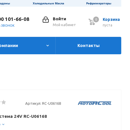
ладоны
Холодильные Масла
Рефрижераторы
00 101-66-08
Войти
Корзина
0
0
Мой кабинет
пуста
Ь ЗВОНОК
омпании
Контакты
Артикул:
RC-U06168
стема 24V RC-U06168
е