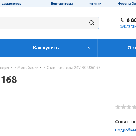
ондиционеров
Вентиляторы
Фитинги
Фреоны Х
8 8
ЗАКАЗАТ
Как купить
О к
онеры
-
Моноблоки
-
Сплит система 24V RC-U06168
6168
Сплит си
Подробне