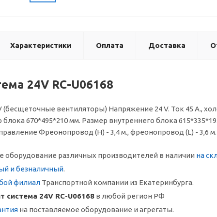
Характеристики
Оплата
Доставка
О
тема 24V RC-U06168
V (бесщеточные вентиляторы) Напряжение 24 V. Ток 45 А., х
 блока 670*495*210 мм. Размер внутреннего блока 615*335*19
авление Фреонопровод (Н) - 3,4 м., фреонопровод (L) - 3,6 м.
 оборудование различных производителей в наличии
на ск
ый и безналичный
.
бой филиал
Транспортной компании из Екатеринбурга.
т система 24V RC-U06168
в любой регион РФ
антия
на поставляемое оборудование и агрегаты.