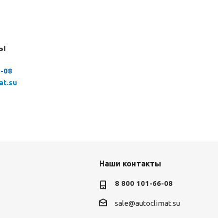
сы
6-08
at.su
Наши контакты
8 800 101-66-08
sale@autoclimat.su