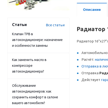
Описание
Статьи
Все статьи
Радиатор 
Клапан ТРВ в
автокондиционере: назначение
Радиатор 16"х27"х
и особенности замены
Автомобильное
Расчёт:
наличн
Как заменить масло в
компрессоре
Отправка в лю
автокондиционера?
Отправка
Ради
Действует
гар
Обслуживание
автокондиционеров: как
сохранить комфорт в салоне
вашего автомобиля?