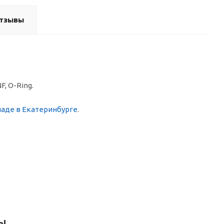
тзывы
F, O-Ring.
ладе в Екатеринбурге
.
сы