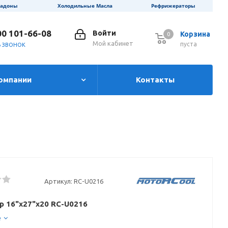
ладоны
Холодильные Масла
Рефрижераторы
00 101-66-08
Войти
Корзина
0
0
Мой кабинет
пуста
Ь ЗВОНОК
омпании
Контакты
Артикул:
RC-U0216
 16"х27"х20 RC-U0216
е