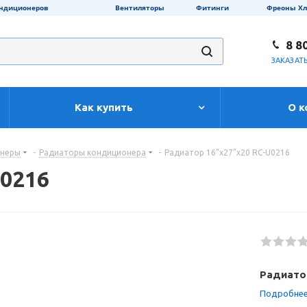
ондиционеров
Вентиляторы
Фитинги
Фреоны Х
8 8
ЗАКАЗАТ
Как купить
О к
онеры
-
Радиаторы кондиционера
-
Радиатор 16"х27"х20 RC-U0216
U0216
Радиатор
Подробне