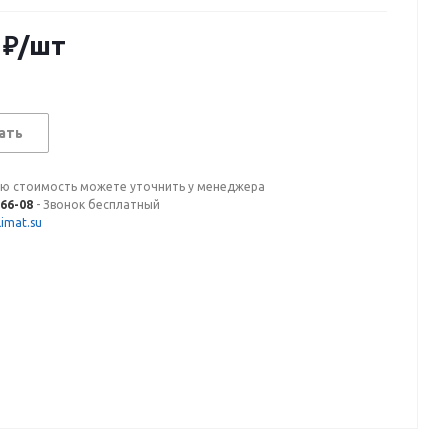
₽
/шт
ать
ую стоимость можете уточнить у менеджера
-66-08
- Звонок бесплатный
imat.su