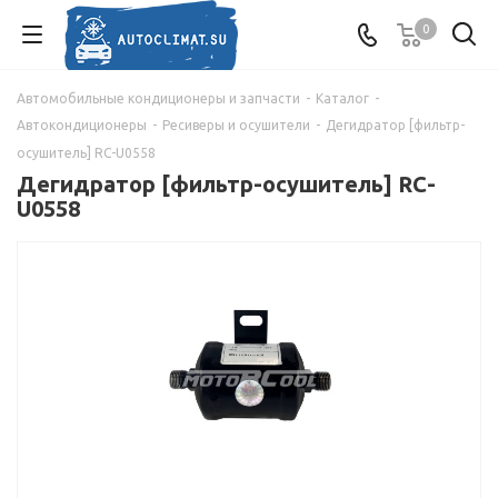
0
Автомобильные кондиционеры и запчасти
-
Каталог
-
Автокондиционеры
-
Ресиверы и осушители
-
Дегидратор [фильтр-
осушитель] RC-U0558
Дегидратор [фильтр-осушитель] RC-
U0558